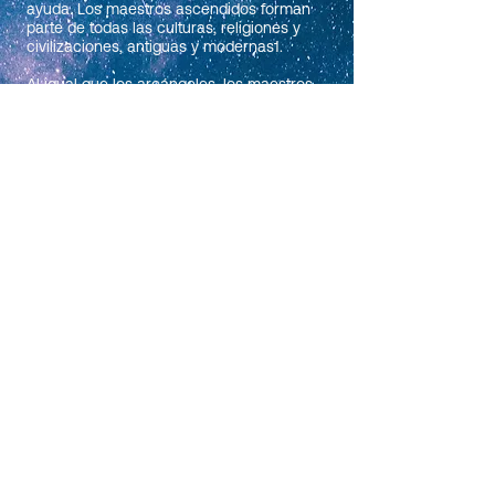
ayuda. Los maestros ascendidos forman
parte de todas las culturas, religiones y
civilizaciones, antiguas y modernas1.
Al igual que los arcángeles, los maestros
ascendidos se especializan en situaciones
o temas específicos. Con los que trabajo
con más frecuencia son:
El Morya:
Maestro ascendido hindú. A través de
una cirugía psíquica, puede colocarte de
manera permanente o temporal escudos
energéticos para protegerte de cualquier
peligro.
Santa Brígida:
Diosa celta. Se considera tiene fuerza
similar a Arcángel Miguel y un amor
inmenso como el de María, la Madre
amada.
Lakshimi: