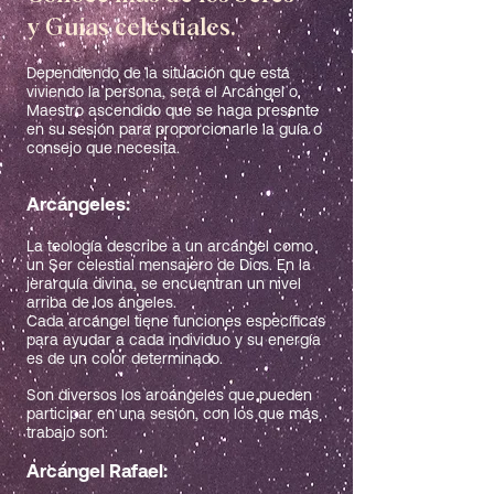
y Guías celestiales.
Dependiendo de la situación que está
viviendo la persona, será el Arcángel o
Maestro ascendido que se haga presente
en su sesión para proporcionarle la guía o
consejo que necesita.
Arcángeles:
La teología describe a un arcángel como
un Ser celestial mensajero de Dios. En la
jerarquía divina, se encuentran un nivel
arriba de los ángeles.
Cada arcángel tiene funciones específicas
para ayudar a cada individuo y su energía
es de un color determinado.
Son diversos los arcángeles que pueden
participar en una sesión, con los que más
trabajo son:
Arcángel Rafael: